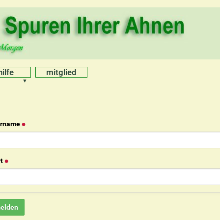
hilfe
mitglied
ername
t