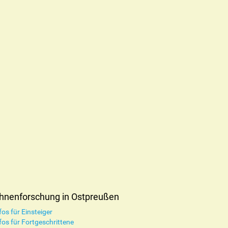
hnenforschung in Ostpreußen
fos für Einsteiger
fos für Fortgeschrittene