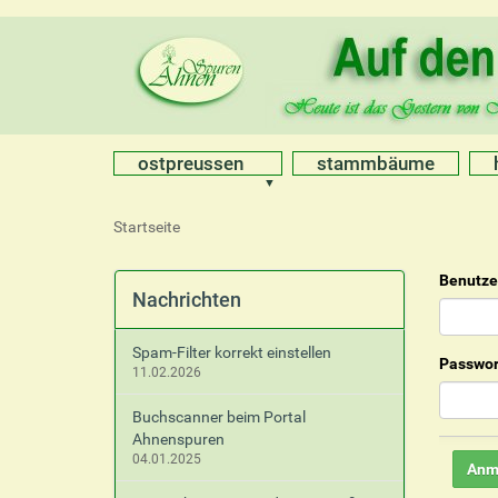
ostpreussen
stammbäume
S
Startseite
i
e
Benutz
s
Nachrichten
i
n
Spam-Filter korrekt einstellen
d
Passwor
11.02.2026
h
i
Buchscanner beim Portal
e
Ahnenspuren
r
04.01.2025