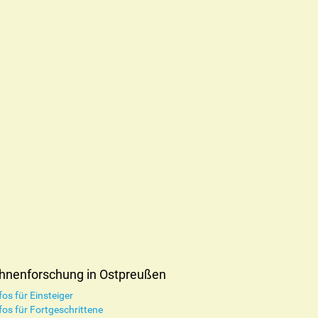
hnenforschung in Ostpreußen
fos für Einsteiger
fos für Fortgeschrittene