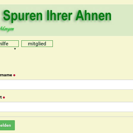
hilfe
mitglied
ername
t