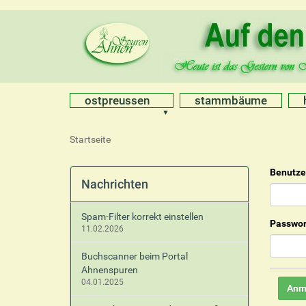
ostpreussen
stammbäume
S
Startseite
i
e
Benutz
s
Nachrichten
i
n
Spam-Filter korrekt einstellen
d
Passwor
11.02.2026
h
i
Buchscanner beim Portal
e
Ahnenspuren
r
04.01.2025