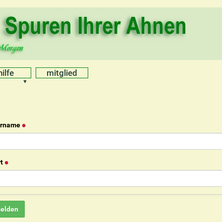
hilfe
mitglied
ername
t