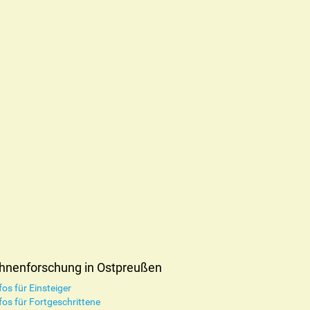
hnenforschung in Ostpreußen
fos für Einsteiger
fos für Fortgeschrittene