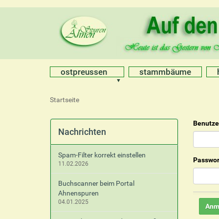
ostpreussen
stammbäume
S
Startseite
i
e
Benutz
s
Nachrichten
i
n
Spam-Filter korrekt einstellen
d
Passwor
11.02.2026
h
i
Buchscanner beim Portal
e
Ahnenspuren
r
04.01.2025