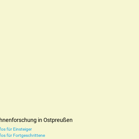
hnenforschung in Ostpreußen
fos für Einsteiger
fos für Fortgeschrittene