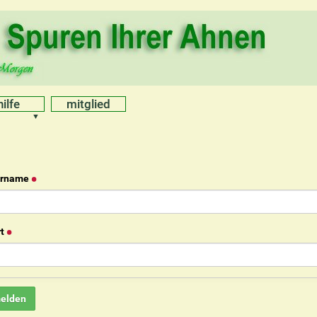
hilfe
mitglied
ername
t