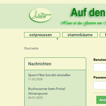
ostpreussen
stammbäume
S
Startseite
i
e
Benutz
s
Nachrichten
i
n
Spam-Filter korrekt einstellen
d
Passwor
11.02.2026
h
i
Buchscanner beim Portal
e
Ahnenspuren
r
04.01.2025