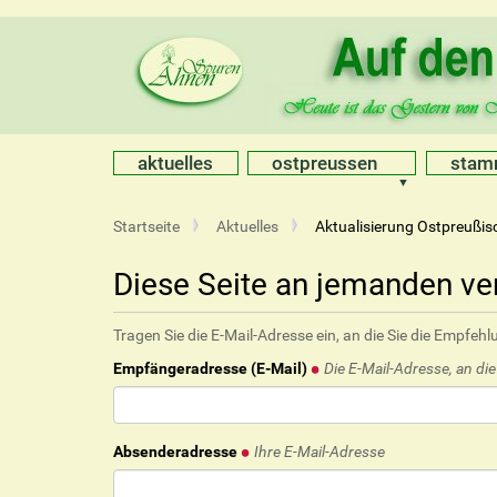
aktuelles
ostpreussen
sta
S
Startseite
Aktuelles
Aktualisierung Ostpreußi
i
e
Diese Seite an jemanden v
s
i
Tragen Sie die E-Mail-Adresse ein, an die Sie die Empfe
n
d
Empfängeradresse (E-Mail)
Die E-Mail-Adresse, an di
h
i
e
r
Absenderadresse
Ihre E-Mail-Adresse