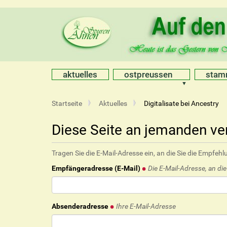
aktuelles
ostpreussen
sta
S
Startseite
Aktuelles
Digitalisate bei Ancestry
i
e
Diese Seite an jemanden v
s
i
Tragen Sie die E-Mail-Adresse ein, an die Sie die Empfe
n
d
Empfängeradresse (E-Mail)
Die E-Mail-Adresse, an di
h
i
e
r
Absenderadresse
Ihre E-Mail-Adresse