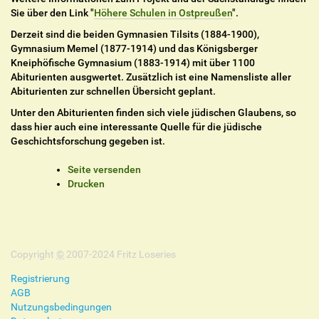
Sie über den Link "
Höhere Schulen in Ostpreußen
".
Derzeit sind die beiden Gymnasien Tilsits (1884-1900),
Gymnasium Memel (1877-1914) und das Königsberger
Kneiphöfische Gymnasium (1883-1914) mit über 1100
Abiturienten ausgwertet. Zusätzlich ist eine Namensliste aller
Abiturienten zur schnellen Übersicht geplant.
Unter den Abiturienten finden sich viele jüdischen Glaubens, so
dass hier auch eine interessante Quelle für die jüdische
Geschichtsforschung gegeben ist.
I
Seite versenden
n
Drucken
h
a
l
t
Copyright
s
©
2007-2024 Fritz Loseries
p
Registrierung
e
AGB
z
Nutzungsbedingungen
i