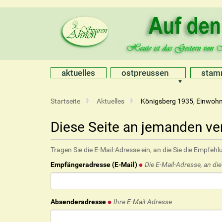
aktuelles
ostpreussen
sta
S
Startseite
Aktuelles
Königsberg 1935, Einwohn
i
e
Diese Seite an jemanden v
s
i
Tragen Sie die E-Mail-Adresse ein, an die Sie die Empfe
n
d
Empfängeradresse (E-Mail)
Die E-Mail-Adresse, an di
h
i
e
r
Absenderadresse
Ihre E-Mail-Adresse