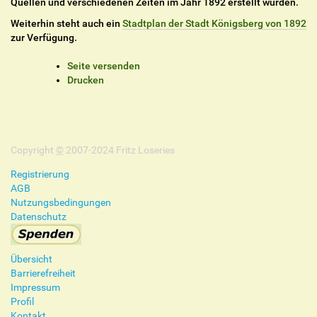
Quellen und verschiedenen Zeiten im Jahr 1892 erstellt wurden.
Weiterhin steht auch ein
Stadtplan der Stadt Königsberg von 1892
zur Verfügung.
I
Seite versenden
n
Drucken
h
a
l
t
Copyright
s
©
2007-2024 Fritz Loseries
p
Registrierung
e
AGB
z
Nutzungsbedingungen
i
Datenschutz
f
i
s
Übersicht
c
Barrierefreiheit
h
Impressum
e
Profil
A
Kontakt