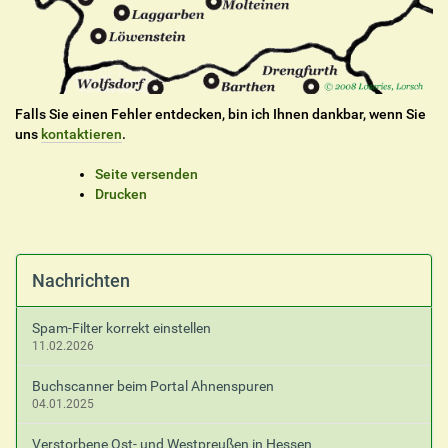
Falls Sie einen Fehler entdecken, bin ich Ihnen dankbar, wenn Sie
uns
kontaktieren
.
I
Seite versenden
n
Drucken
h
a
l
t
Nachrichten
s
p
Spam-Filter korrekt einstellen
e
11.02.2026
z
i
Buchscanner beim Portal Ahnenspuren
f
04.01.2025
i
s
Verstorbene Ost- und Westpreußen in Hessen