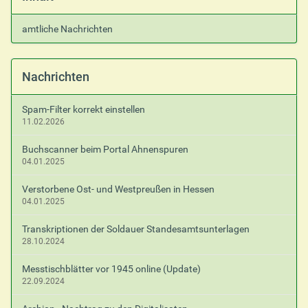
s
p
amtliche Nachrichten
e
z
i
f
Nachrichten
i
s
Spam-Filter korrekt einstellen
c
11.02.2026
h
e
Buchscanner beim Portal Ahnenspuren
A
04.01.2025
k
t
Verstorbene Ost- und Westpreußen in Hessen
i
04.01.2025
o
n
Transkriptionen der Soldauer Standesamtsunterlagen
e
28.10.2024
n
Messtischblätter vor 1945 online (Update)
22.09.2024