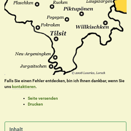
Falls Sie einen Fehler entdecken, bin ich Ihnen dankbar, wenn Sie
uns
kontaktieren
.
I
Seite versenden
n
Drucken
h
a
l
t
Inhalt