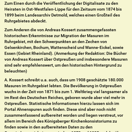
Zum Einen durch die Veröffentlichung der Digitalisate zu den
Heiraten in Ost-Westfalen-Lippe für den Zeitaum vom 1874 bis
1899 beim Landesarchiv Detmold, welches einen Großteil des
Ruhrgebietes abdeckt.
Zum Anderen die von Andreas Kossert zusammengefassten
historischen Erkenntnisse zur Migration der Masuren im
Ruhrgebiet, mit den Schwerpunkten an den Zechen von
Gelsenkirchen, Bochum, Wattenscheid und Wanne-Eickel, sowie
Essen (Gebiet Rheinland). (Anmerkung der Redaktion: Die Bücher
von Andreas Kossert über Ostpreußen und insbesondere Masuren
sind sehr empfehlenswert, um den historischen Hintergrund zu
beleuchten)
A. Kossert schreibt u.a. auch, dass um 1908 geschätzte 180.000
Masuren im Ruhrgebiet lebten. Die Bevölkerung in Ostpreußen
wuchs in der Zeit von 1871 bis zum 1. Weltkrieg viel langsamer als
im Rest des Deutschen Reiches, geboren wurde aber viel mehr in
Ostpreußen. Statistische Informationen hierzu lassen sich im
Portal Ahnenspuren auch finden. Diese sind aber noch nicht
zusammenfassend aufbereitet worden und liegen verstreut, vor
allem im Bereich des Königsberger Kirchenkonsistoriums zu
finden sowie in den aufbereiteten Daten zu den