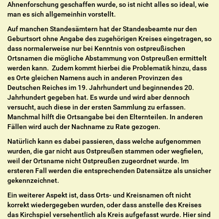
Ahnenforschung geschaffen wurde, so ist nicht alles so ideal, wie
man es sich allgemeinhin vorstellt.
Auf manchen Standesämtern hat der Standesbeamte nur den
Geburtsort ohne Angabe des zugehörigen Kreises eingetragen, so
dass normalerweise nur bei Kenntnis von ostpreußischen
Ortsnamen die mögliche Abstammung von Ostpreußen ermittelt
werden kann. Zudem kommt hierbei die Problematik hinzu, dass
es Orte gleichen Namens auch in anderen Provinzen des
Deutschen Reiches im 19. Jahrhundert und beginnendes 20.
Jahrhundert gegeben hat. Es wurde und wird aber dennoch
versucht, auch diese in der ersten Sammlung zu erfassen.
Manchmal hilft die Ortsangabe bei den Elternteilen. In anderen
Fällen wird auch der Nachname zu Rate gezogen.
Natürlich kann es dabei passieren, dass welche aufgenommen
wurden, die gar nicht aus Ostpreußen stammen oder wegfielen,
weil der Ortsname nicht Ostpreußen zugeordnet wurde. Im
ersteren Fall werden die entsprechenden Datensätze als unsicher
gekennzeichnet.
Ein weiterer Aspekt ist, dass Orts- und Kreisnamen oft nicht
korrekt wiedergegeben wurden, oder dass anstelle des Kreises
das Kirchspiel versehentlich als Kreis aufgefasst wurde. Hier sind