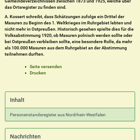
Gemeindeverzeichnissen zwischen 1873 und 1925, welche über
das Ortsregister zu finden sind.
A. Kossert schreibt, dass Schätzungen zufolge ein Drittel der
Masuren zu Beginn des 1. Weltkrieges im Ruhrgebiet lebten und
nicht mehr in Ostpreußen. Historisch gesehen spielte dies für die
Volksabstimmung 1920, ob Masuren polnisch werden sollte oder
bei Ostpreußen verbleiben sollte, eine besondere Rolle, da mehr
als 100.000 Masuren aus dem Ruhrgebiet an der Abstimmung
teilnehmen durften.
I
Seite versenden
n
Drucken
h
a
l
t
Inhalt
s
p
Personenstandsregister aus Nordrhein-Westfalen
e
z
i
f
Nachrichten