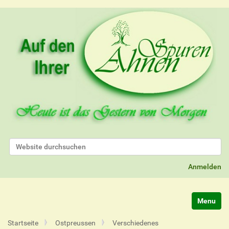
Website durchsuchen
Erweiterte Suche…
Anmelden
Navigatio
Startseite
Ostpreussen
Verschiedenes