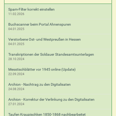
i
s
Spam-Filter korrekt einstellen
c
11.02.2026
h
e
Buchscanner beim Portal Ahnenspuren
A
04.01.2025
k
t
Verstorbene Ost- und Westpreußen in Hessen
i
04.01.2025
o
n
Transkriptionen der Soldauer Standesamtsunterlagen
e
28.10.2024
n
Messtischblätter vor 1945 online (Update)
22.09.2024
Archion - Nachtrag zu den Digitalisaten
24.08.2024
Archion - Korrektur der Verlinkung zu den Digitalisaten
27.01.2024
Taufen Kraupischken 1850-1868 nachbearbeitet