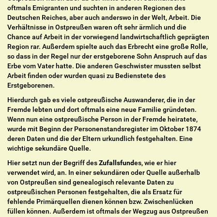
oftmals Emigranten und suchten in anderen Regionen des
Deutschen Reiches, aber auch anderswo in der Welt, Arbeit. Die
Verhältnisse in Ostpreußen waren oft sehr ärmlich und die
Chance auf Arbeit in der vorwiegend landwirtschaftlich geprägten
Region rar. Außerdem spielte auch das Erbrecht eine große Rolle,
so dass in der Regel nur der erstgeborene Sohn Anspruch auf das
Erbe vom Vater hatte. Die anderen Geschwister mussten selbst
Arbeit finden oder wurden quasi zu Bedienstete des
Erstgeborenen.
Hierdurch gab es viele ostpreußische Auswanderer, die in der
Fremde lebten und dort oftmals eine neue Familie gründeten.
Wenn nun eine ostpreußische Person in der Fremde heiratete,
wurde mit Beginn der Personenstandsregister im Oktober 1874
deren Daten und die der Eltern urkundlich festgehalten. Eine
wichtige sekundäre Quelle.
Hier setzt nun der Begriff des
Zufallsfund
es, wie er hier
verwendet wird, an. In einer sekundären oder Quelle außerhalb
von Ostpreußen sind genealogisch relevante Daten zu
ostpreußischen Personen festgehalten, die als Ersatz für
fehlende Primärquellen dienen können bzw. Zwischenlücken
füllen können. Außerdem ist oftmals der Wegzug aus Ostpreußen