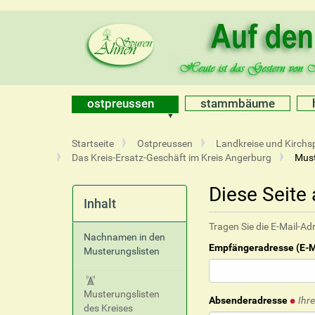
ostpreussen
stammbäume
S
Startseite
Ostpreussen
Landkreise und Kirchsp
i
Das Kreis-Ersatz-Geschäft im Kreis Angerburg
Must
e
s
Diese Seite
i
Inhalt
n
Tragen Sie die E-Mail-Ad
d
Nachnamen in den
h
Empfängeradresse (E-M
Musterungslisten
i
e
r
Musterungslisten
Absenderadresse
Ihr
des Kreises