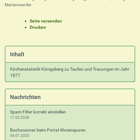
Marienwerder
I
Seite versenden
n
Drucken
h
a
l
t
Inhalt
s
p
Kirchenstatistik Königsberg zu Taufen und Trauungen im Jahr
e
1877
z
i
f
i
Nachrichten
s
c
Spam-Filter korrekt einstellen
h
11.02.2026
e
A
Buchscanner beim Portal Ahnenspuren
k
04.01.2025
t