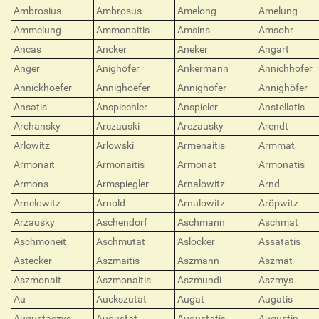
Ambrosius
Ambrosus
Amelong
Amelung
Ammelung
Ammonaitis
Amsins
Amsohr
Ancas
Ancker
Aneker
Angart
Anger
Anighofer
Ankermann
Annichhofer
Annickhoefer
Annighoefer
Annighofer
Annighöfer
Ansatis
Anspiechler
Anspieler
Anstellatis
Archansky
Arczauski
Arczausky
Arendt
Arlowitz
Arlowski
Armenaitis
Armmat
Armonait
Armonaitis
Armonat
Armonatis
Armons
Armspiegler
Arnalowitz
Arnd
Arnelowitz
Arnold
Arnulowitz
Aröpwitz
Arzausky
Aschendorf
Aschmann
Aschmat
Aschmoneit
Aschmutat
Aslocker
Assatatis
Astecker
Aszmaitis
Aszmann
Aszmat
Aszmonait
Aszmonaitis
Aszmundi
Aszmys
Au
Auckszutat
Augat
Augatis
Augustaczys
Augustat
Augustatis
Augustin