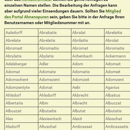
einzelnen Namen stellen. Die Bearbeitung der Anfragen kann
aber aufgrund vieler Einsendungen dauern. Sollten Sie
Mitglied
des Portal Ahnenspuren
sein, geben Sie bitte in der Anfrage Ihren
Benutzernamen oder Mitgliedsnummer mit an.
Aalsdorff
Abrakatis
Abralat
Abrelaitis
Abrelate
Abrelatis
Abrilaitis
Abrolat
Abromait
Abromaitis
Abromat
Abromatis
Abrylatis
Abylatis
Achenbach
Ackermann
Adelsberger
Adler
Adom
Adomait
Adomat
Adomate
Adomatis
Adomeit
Adomschent
Adomszent
Adomzeit
Adomzent
Adomzentyte
Adonat
Aebi
Agarius
Ahlsdorf
Ahlsdorff
Akbrecht
Albaitus
Albertatis
Albin
Albrecht
Albuczat
Albuszat
Albutaitis
Albutat
Albutatis
Alex
Alexiewitsch
Alexit
Alioschat
Alsdorff
Altuschat
Ambrassat
Ambrassatis