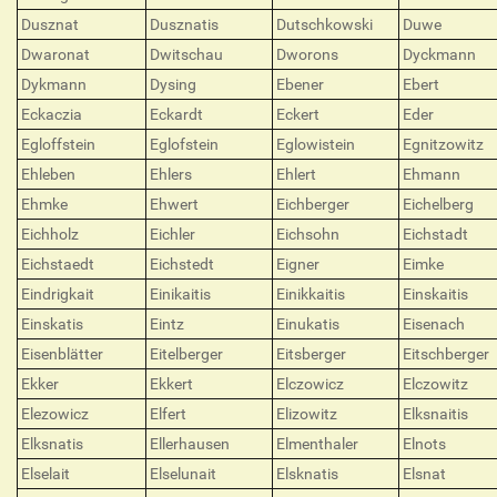
Dusznat
Dusznatis
Dutschkowski
Duwe
Dwaronat
Dwitschau
Dworons
Dyckmann
Dykmann
Dysing
Ebener
Ebert
Eckaczia
Eckardt
Eckert
Eder
Egloffstein
Eglofstein
Eglowistein
Egnitzowitz
Ehleben
Ehlers
Ehlert
Ehmann
Ehmke
Ehwert
Eichberger
Eichelberg
Eichholz
Eichler
Eichsohn
Eichstadt
Eichstaedt
Eichstedt
Eigner
Eimke
Eindrigkait
Einikaitis
Einikkaitis
Einskaitis
Einskatis
Eintz
Einukatis
Eisenach
Eisenblätter
Eitelberger
Eitsberger
Eitschberger
Ekker
Ekkert
Elczowicz
Elczowitz
Elezowicz
Elfert
Elizowitz
Elksnaitis
Elksnatis
Ellerhausen
Elmenthaler
Elnots
Elselait
Elselunait
Elsknatis
Elsnat