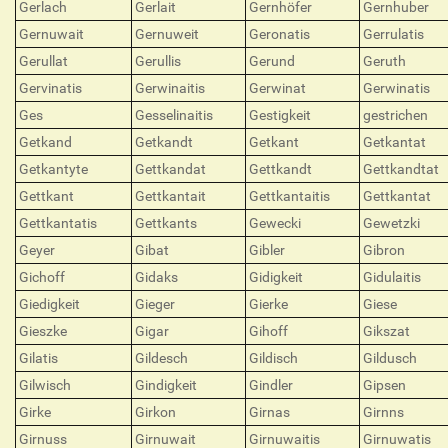
Gerlach
Gerlait
Gernhöfer
Gernhuber
Gernuwait
Gernuweit
Geronatis
Gerrulatis
Gerullat
Gerullis
Gerund
Geruth
Gervinatis
Gerwinaitis
Gerwinat
Gerwinatis
Ges
Gesselinaitis
Gestigkeit
gestrichen
Getkand
Getkandt
Getkant
Getkantat
Getkantyte
Gettkandat
Gettkandt
Gettkandtat
Gettkant
Gettkantait
Gettkantaitis
Gettkantat
Gettkantatis
Gettkants
Gewecki
Gewetzki
Geyer
Gibat
Gibler
Gibron
Gichoff
Gidaks
Gidigkeit
Gidulaitis
Giedigkeit
Gieger
Gierke
Giese
Gieszke
Gigar
Gihoff
Gikszat
Gilatis
Gildesch
Gildisch
Gildusch
Gilwisch
Gindigkeit
Gindler
Gipsen
Girke
Girkon
Girnas
Girnns
Girnuss
Girnuwait
Girnuwaitis
Girnuwatis