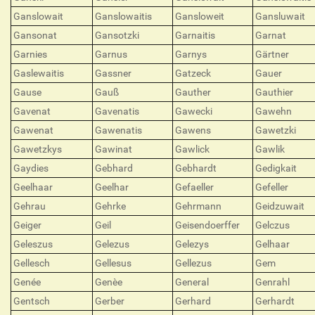
Ganslowait
Ganslowaitis
Gansloweit
Gansluwait
Gansonat
Gansotzki
Garnaitis
Garnat
Garnies
Garnus
Garnys
Gärtner
Gaslewaitis
Gassner
Gatzeck
Gauer
Gause
Gauß
Gauther
Gauthier
Gavenat
Gavenatis
Gawecki
Gawehn
Gawenat
Gawenatis
Gawens
Gawetzki
Gawetzkys
Gawinat
Gawlick
Gawlik
Gaydies
Gebhard
Gebhardt
Gedigkait
Geelhaar
Geelhar
Gefaeller
Gefeller
Gehrau
Gehrke
Gehrmann
Geidzuwait
Geiger
Geil
Geisendoerffer
Gelczus
Geleszus
Gelezus
Gelezys
Gelhaar
Gellesch
Gellesus
Gellezus
Gem
Genée
Genèe
General
Genrahl
Gentsch
Gerber
Gerhard
Gerhardt