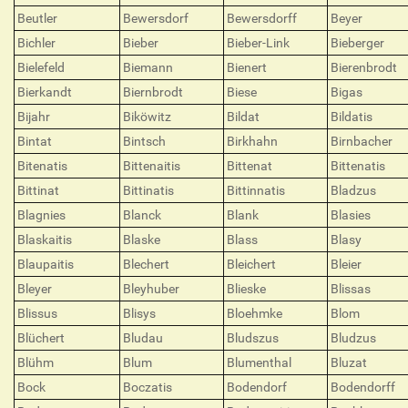
Beutler
Bewersdorf
Bewersdorff
Beyer
Bichler
Bieber
Bieber-Link
Bieberger
Bielefeld
Biemann
Bienert
Bierenbrodt
Bierkandt
Biernbrodt
Biese
Bigas
Bijahr
Biköwitz
Bildat
Bildatis
Bintat
Bintsch
Birkhahn
Birnbacher
Bitenatis
Bittenaitis
Bittenat
Bittenatis
Bittinat
Bittinatis
Bittinnatis
Bladzus
Blagnies
Blanck
Blank
Blasies
Blaskaitis
Blaske
Blass
Blasy
Blaupaitis
Blechert
Bleichert
Bleier
Bleyer
Bleyhuber
Blieske
Blissas
Blissus
Blisys
Bloehmke
Blom
Blüchert
Bludau
Bludszus
Bludzus
Blühm
Blum
Blumenthal
Bluzat
Bock
Boczatis
Bodendorf
Bodendorff