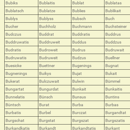
Bubiks
Bublaitis
Bublat
Bublatas
Bublatsch
Bublatze
Bublies
Bublikait
Bublys
Bublyss
Bubsch
Buch
Bucher
Buchholz
Buchmann
Buchsteiner
Budczus
Buddrat
Buddratis
Buddrus
Buddruwatis
Buddruweit
Buddus
Buddzus
Budratis
Budroweit
Budrus
Budruwait
Budruwatis
Budruweit
Budzus
Buellner
Buesicke
Buettner
Bugenings
Bugnat
Bugnenings
Buikys
Bujat
Bukait
Bukerat
Bulczuwait
Bulwin
Bümmel
Bungartat
Bungurdat
Bunkait
Bunkaitis
Bunnelatis
Bünsch
Bunsus
Buntins
Büntsch
Burat
Burba
Burbas
Burbatis
Burbel
Burczat
Burgandtat
Burgschat
Burgstat
Burgszat
Burgszatis
Burkandkatis
Burkandt
Burkandtatis
Burkant