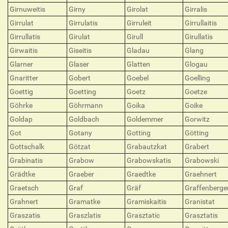
Girnuweitis
Girny
Girolat
Girralis
Girrulat
Girrulatis
Girruleit
Girrullaitis
Girrullatis
Girulat
Girull
Girullatis
Girwaitis
Giseitis
Gladau
Glang
Glarner
Glaser
Glatten
Glogau
Gnaritter
Gobert
Goebel
Goelling
Goettig
Goetting
Goetz
Goetze
Göhrke
Göhrmann
Goika
Goike
Goldap
Goldbach
Goldemmer
Gorwitz
Got
Gotany
Gotting
Götting
Gottschalk
Götzat
Grabautzkat
Grabert
Grabinatis
Grabow
Grabowskatis
Grabowski
Grädtke
Graeber
Graedtke
Graehnert
Graetsch
Graf
Gräf
Graffenberge
Grahnert
Gramatke
Gramiskaitis
Granistat
Graszatis
Graszlatis
Grasztatic
Grasztatis