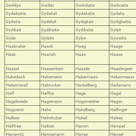
Gwildys
Gwillat
Gwindatis
Gwitcatis
Gydakaitis
Gydakat
Gydakatis
Gydaks
Gydatis
Gydelait
Gydigkait
Gydigkaitis
Gydikait
Gydikaitis
Gydikatis
Gylait
Gylat
Gylatis
Gylys
Gywaitis
Haabruker
Haack
Haag
Haage
Haak
Haarich
Haas
Haase
Haasel
Haasenbein
Haasler
Haaslingeer
Habedank
Habemann
Habermaas
Habermaasz
Habernwaß
Habrucker
Hackelberg
Hademann
Haff
Haffke
Hage
Hagel
Hagelweide
Hagemann
Hagemeister
Hagen
Haguenin
Hahn
Hakelberg
Halfinger
Hallsee
Halmhuber
Halsel
Halsey
Haltfree
Haltsin
Hamm
Hampel
Hangwitz
Hannemann
Hanse
Hansel