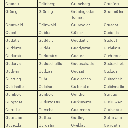
Grunau
Grünberg
Gruneberg
Grunfort
Grünig
Grüning
Grüning oder
Grunmüller
Tunnat
Grunwald
Grünwald
Grunwaldt
Grusdat
Gubat
Gubba
Gübler
Gudaitis
Gudatis
Guddait
Guddaitis
Guddat
Guddatis
Gudde
Guddyszat
Gudelatis
Gudurait
Guduraitis
Gudurat
Guduratis
Gudurys
Guduschaitis
Guduschatis
Guduscheit
Gudwin
Gudzas
Gudzat
Gudzus
Guetting
Guhr
Guidischen
Guitsoheit
Gulbinaitis
Gulbinat
Gulbinatis
Gulbinnatis
Gumbold
Gunbold
Günther
Guratis
Gurgzdat
Gurkszdatis
Gurkuwatis
Gurkuweit
Gurrullis
Gurscheit
Gustmann
Gutbinatis
Gutmann
Guttau
Gutting
Guttmann
Guvetzki
Gvildatis
Gwildat
Gwildatis