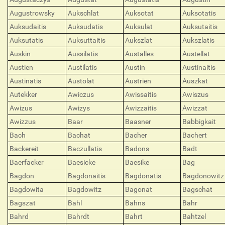
Augustrowsky
Aukschlat
Auksotat
Auksotatis
Auksudaitis
Auksudatis
Auksulat
Auksutaitis
Auksutatis
Auksuttaitis
Aukszlat
Aukszlatis
Auskin
Aussilatis
Austalles
Austellat
Austien
Austilatis
Austin
Austinaitis
Austinatis
Austolat
Austrien
Auszkat
Autekker
Awiczus
Awissaitis
Awiszus
Awizus
Awizys
Awizzaitis
Awizzat
Awizzus
Baar
Baasner
Babbigkait
Bach
Bachat
Bacher
Bachert
Backereit
Baczullatis
Badons
Badt
Baerfacker
Baesicke
Baesike
Bag
Bagdon
Bagdonaitis
Bagdonatis
Bagdonowitz
Bagdowita
Bagdowitz
Bagonat
Bagschat
Bagszat
Bahl
Bahns
Bahr
Bahrd
Bahrdt
Bahrt
Bahtzel