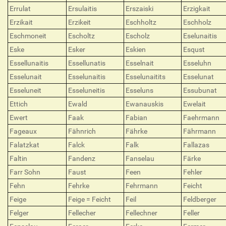
Errulat
Ersulaitis
Erszaiski
Erzigkait
Erzikait
Erzikeit
Eschholtz
Eschholz
Eschmoneit
Escholtz
Escholz
Eselunaitis
Eske
Esker
Eskien
Esqust
Essellunaitis
Essellunatis
Esselnait
Esseluhn
Esselunait
Esselunaitis
Esselunaitits
Esselunat
Esseluneit
Esseluneitis
Esseluns
Essubunat
Ettich
Ewald
Ewanauskis
Ewelait
Ewert
Faak
Fabian
Faehrmann
Fageaux
Fähnrich
Fährke
Fährmann
Falatzkat
Falck
Falk
Fallazas
Faltin
Fandenz
Fanselau
Färke
Farr Sohn
Faust
Feen
Fehler
Fehn
Fehrke
Fehrmann
Feicht
Feige
Feige = Feicht
Feil
Feldberger
Felger
Fellecher
Fellechner
Feller