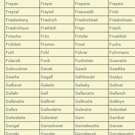
Freyen
Freyer
Freyeris
Freyers
Freytal
Freytel
Freywaldt
Frick
Friedenberg
Friedrich
Friedrichkeit
Friedrichsen
Friedrichson
Friehlich
Frige
Frisch
Fritsche
Fritz
Fritzler
Froehlich
Fröhlich
Fromm
Frost
Fuchs
Fuhl
Fühl
Führer
Fuhrmann
Fularzik
Funk
Funkstein
Gaanatis
Gabruckner
Gacek
Gaeck
Gaedtke
Gaerke
Gagall
Gählowski
Gaidys
Galbinat
Galeski
Galesky
Galinat
Galiski
Gall
Gallanatis
Gallasch
Gallinaitis
Gallinat
Gallinatis
Gallinys
Gallus
Gallwelatis
Galwatis
Galwelait
Galwelatis
Galwetat
Gam
Gambal
Gangel
Ganschweit
Ganselwaitis
Ganser
Ganski
Gansler
Ganslewait
Ganslewaitis