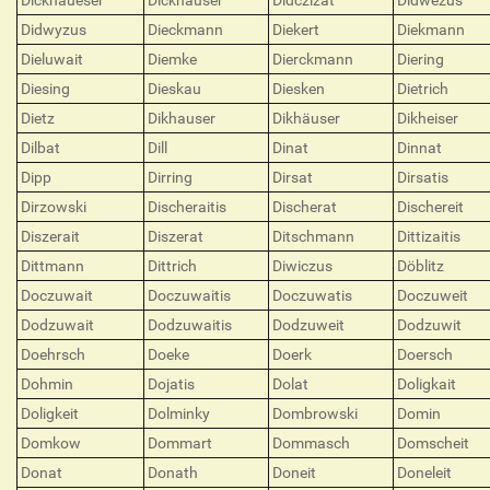
Dickhaueser
Dickhäuser
Didczizat
Didwezus
Didwyzus
Dieckmann
Diekert
Diekmann
Dieluwait
Diemke
Dierckmann
Diering
Diesing
Dieskau
Diesken
Dietrich
Dietz
Dikhauser
Dikhäuser
Dikheiser
Dilbat
Dill
Dinat
Dinnat
Dipp
Dirring
Dirsat
Dirsatis
Dirzowski
Discheraitis
Discherat
Dischereit
Diszerait
Diszerat
Ditschmann
Dittizaitis
Dittmann
Dittrich
Diwiczus
Döblitz
Doczuwait
Doczuwaitis
Doczuwatis
Doczuweit
Dodzuwait
Dodzuwaitis
Dodzuweit
Dodzuwit
Doehrsch
Doeke
Doerk
Doersch
Dohmin
Dojatis
Dolat
Doligkait
Doligkeit
Dolminky
Dombrowski
Domin
Domkow
Dommart
Dommasch
Domscheit
Donat
Donath
Doneit
Doneleit