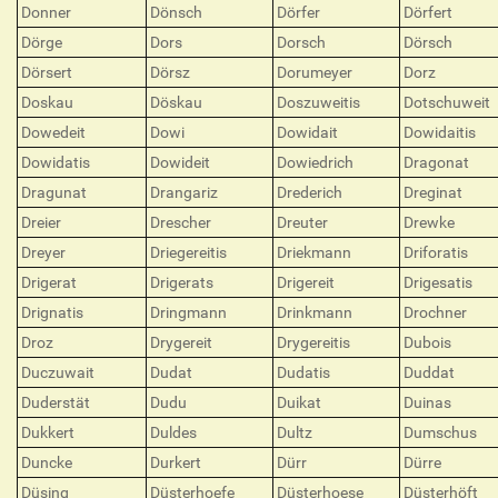
Donner
Dönsch
Dörfer
Dörfert
Dörge
Dors
Dorsch
Dörsch
Dörsert
Dörsz
Dorumeyer
Dorz
Doskau
Döskau
Doszuweitis
Dotschuweit
Dowedeit
Dowi
Dowidait
Dowidaitis
Dowidatis
Dowideit
Dowiedrich
Dragonat
Dragunat
Drangariz
Drederich
Dreginat
Dreier
Drescher
Dreuter
Drewke
Dreyer
Driegereitis
Driekmann
Driforatis
Drigerat
Drigerats
Drigereit
Drigesatis
Drignatis
Dringmann
Drinkmann
Drochner
Droz
Drygereit
Drygereitis
Dubois
Duczuwait
Dudat
Dudatis
Duddat
Duderstät
Dudu
Duikat
Duinas
Dukkert
Duldes
Dultz
Dumschus
Duncke
Durkert
Dürr
Dürre
Düsing
Düsterhoefe
Düsterhoese
Düsterhöft