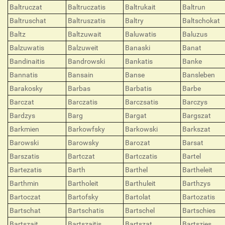
Baltruczat
Baltruczatis
Baltrukait
Baltrun
Baltruschat
Baltruszatis
Baltry
Baltschokat
Baltz
Baltzuwait
Baluwatis
Baluzus
Balzuwatis
Balzuweit
Banaski
Banat
Bandinaitis
Bandrowski
Bankatis
Banke
Bannatis
Bansain
Banse
Bansleben
Barakosky
Barbas
Barbatis
Barbe
Barczat
Barczatis
Barczsatis
Barczys
Bardzys
Barg
Bargat
Bargszat
Barkmien
Barkowfsky
Barkowski
Barkszat
Barowski
Barowsky
Barozat
Barsat
Barszatis
Bartczat
Bartczatis
Bartel
Bartezatis
Barth
Barthel
Bartheleit
Barthmin
Bartholeit
Barthuleit
Barthzys
Bartoczat
Bartofsky
Bartolat
Bartozatis
Bartschat
Bartschatis
Bartschel
Bartschies
Bartszait
Bartszaitis
Bartszat
Bartszies