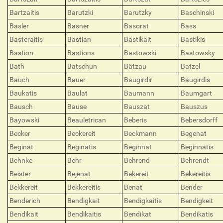
Bartzaitis
Barutzki
Barutzky
Baschinski
Basler
Basner
Basorat
Bass
Basteraitis
Bastian
Bastikait
Bastikis
Bastion
Bastions
Bastowski
Bastowsky
Bath
Batschun
Bätzau
Batzel
Bauch
Bauer
Baugirdir
Baugirdis
Baukatis
Baulat
Baumann
Baumgart
Bausch
Bause
Bauszat
Bauszus
Bayowski
Beauletrican
Beberis
Bebersdorff
Becker
Beckereit
Beckmann
Begenat
Beginat
Beginatis
Beginnat
Beginnatis
Behnke
Behr
Behrend
Behrendt
Beister
Bejenat
Bekereit
Bekereitis
Bekkereit
Bekkereitis
Benat
Bender
Benderich
Bendigkait
Bendigkaitis
Bendigkeit
Bendikait
Bendikaitis
Bendikat
Bendikatis