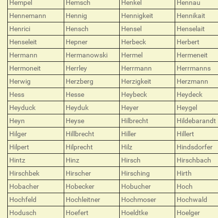
Hempel
Hemsch
Henkel
Hennau
Hennemann
Hennig
Hennigkeit
Hennikait
Henrici
Hensch
Hensel
Henselait
Henseleit
Hepner
Herbeck
Herbert
Hermann
Hermanowski
Hermel
Hermeneit
Hermoneit
Herrley
Herrmann
Herrmanns
Herwig
Herzberg
Herzigkeit
Herzmann
Hess
Hesse
Heybeck
Heydeck
Heyduck
Heyduk
Heyer
Heygel
Heyn
Heyse
Hilbrecht
Hildebarandt
Hilger
Hillbrecht
Hiller
Hillert
Hilpert
Hilprecht
Hilz
Hindsdorfer
Hintz
Hinz
Hirsch
Hirschbach
Hirschbek
Hirscher
Hirsching
Hirth
Hobacher
Hobecker
Hobucher
Hoch
Hochfeld
Hochleitner
Hochmoser
Hochwald
Hodusch
Hoefert
Hoeldtke
Hoelger