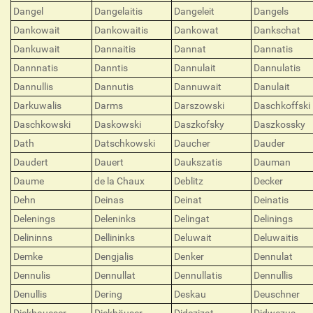
Dangel
Dangelaitis
Dangeleit
Dangels
Dankowait
Dankowaitis
Dankowat
Dankschat
Dankuwait
Dannaitis
Dannat
Dannatis
Dannnatis
Danntis
Dannulait
Dannulatis
Dannullis
Dannutis
Dannuwait
Danulait
Darkuwalis
Darms
Darszowski
Daschkoffski
Daschkowski
Daskowski
Daszkofsky
Daszkossky
Dath
Datschkowski
Daucher
Dauder
Daudert
Dauert
Daukszatis
Dauman
Daume
de la Chaux
Deblitz
Decker
Dehn
Deinas
Deinat
Deinatis
Delenings
Deleninks
Delingat
Delinings
Delininns
Dellininks
Deluwait
Deluwaitis
Demke
Dengjalis
Denker
Dennulat
Dennulis
Dennullat
Dennullatis
Dennullis
Denullis
Dering
Deskau
Deuschner