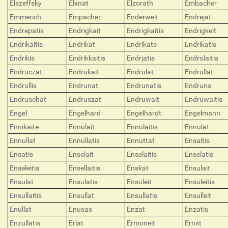
Elszeffsky
Elxnat
Elzorath
Embacher
Emmerich
Empacher
Enderweit
Endrejat
Endrepatis
Endrigkait
Endrigkaitis
Endrigkeit
Endrikaitis
Endrikat
Endrikate
Endrikatis
Endrikis
Endrikkaitis
Endrjatis
Endrolaitis
Endruczat
Endrukait
Endrulat
Endrullat
Endrullis
Endrunat
Endrunatis
Endruns
Endruschat
Endruszat
Endruwait
Endruwaitis
Engel
Engelhard
Engelhardt
Engelmann
Ennikaite
Ennulait
Ennulaitis
Ennulat
Ennullat
Ennullatis
Ennuttat
Ensaitis
Ensatis
Enselait
Enselaitis
Enselatis
Enseleitis
Ensellaitis
Enskat
Ensulait
Ensulat
Ensulatis
Ensuleit
Ensuleitis
Ensullaitis
Ensullat
Ensullatis
Ensulleit
Enullat
Enusas
Enzat
Enzatis
Enzullatis
Erlat
Ermoneit
Ernst