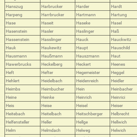
Hanszug
Harbrucker
Harder
Hardt
Harpeng
Harrbrucker
Hartmann
Hartung
Hase
Haseit
Haseke
Hasel
Hasenstein
Hasler
Haslinger
Haß
Hassenstein
Hasslinger
Hauck
Hauckwitz
Hauk
Haukewitz
Haupt
Hauschild
Hausmann
Haußmann
Hauszmann
Haut
Hawerbrucks
Heckelberg
Heckert
Heenes
Heft
Hefter
Hegemeister
Heggel
Hehlert
Heidelbach
Heidenreich
Heidler
Heimbs
Heimbucher
Hein
Heinbacher
Heine
Heinke
Heinrich
Heinrici
Heis
Heise
Heisel
Heiser
Heitebach
Heitelbach
Heitschberger
Helbrecht
Helfensteller
Heller
Hellge
Hellwich
Helm
Helmdach
Helweg
Helwich