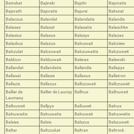
Bainskat
Bajinski
Bajohr
Bajonatis
Bajorath
Bajoratis
Bajurei
Bakszat
Balaczus
Balandat
Balandatis
Balandis
Balasas
Balasat
Balasatis
Balaschke
Balasius
Balasus
Balasys
Balazas
Balazkus
Balazus
Balcuwait
Balcziew
Balczulat
Balczuwait
Balczuwaitis
Balczuweit
Baldzun
Baldzuwait
Baleras
Balewski
Ballandat
Ballandatis
Ballandis
Ballapys
Ballasat
Ballasis
Ballasus
Ballatron
Ballazis
Ballazus
Ballczuwait
Ballczuweit
Ballier de
Ballier de Launay
Ballnus
Ballnuwait
Laumany
Ballnuweit
Ballpys
Balluweit
Balnus
Balnuwaitis
Balnuwatis
Balnuweit
Balnuweitis
Balsies
Balsis
Balszus
Balszuweit
Baltar
Baltczukat
Baltran
Baltrock