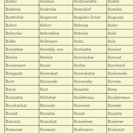
Bodur
Bodzus
Bodzuweitis
Boehk
Boehnis
Boehnke
Boendorf
Boenke
Boettcher
Boginnat
Bogislav Ernst
Bogusat
Bohm
Böhm
Böhmer
Bohn
Böhncke
Böhnekker
Böhnke
Bold
Bollin
Bollmann
Boltz
Bolz
Bonakker
Bondely, von
Bonkaitis
Bonkat
Bönke
Bönkis
Bonnacker
Bonnat
Boosmann
Borat
Borbe
Borchard
Borgszat
Borinskat
Borinskatis
Borkowski
Born
Borowski
Borowsky
Borries
Borst
Bort
Bosaitis
Böse
Boszaitis
Böttcher
Bouletreau
Bouletreaux
Bourkschat
Bouvain
Bouwain
Bowien
Bozait
Bozaitis
Bozat
Bozatis
Braczat
Braczkat
Braeckner
Braemer
Braeuner
Braiszat
Brakmann
Brakszat