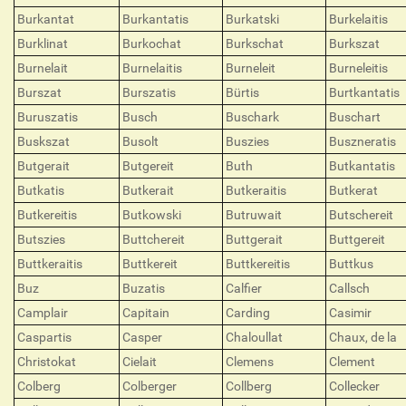
Burkantat
Burkantatis
Burkatski
Burkelaitis
Burklinat
Burkochat
Burkschat
Burkszat
Burnelait
Burnelaitis
Burneleit
Burneleitis
Burszat
Burszatis
Bürtis
Burtkantatis
Buruszatis
Busch
Buschark
Buschart
Buskszat
Busolt
Buszies
Buszneratis
Butgerait
Butgereit
Buth
Butkantatis
Butkatis
Butkerait
Butkeraitis
Butkerat
Butkereitis
Butkowski
Butruwait
Butschereit
Butszies
Buttchereit
Buttgerait
Buttgereit
Buttkeraitis
Buttkereit
Buttkereitis
Buttkus
Buz
Buzatis
Calfier
Callsch
Camplair
Capitain
Carding
Casimir
Caspartis
Casper
Chaloullat
Chaux, de la
Christokat
Cielait
Clemens
Clement
Colberg
Colberger
Collberg
Collecker