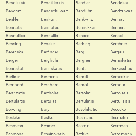
Bendikkait
Bendikkaitis
Bendler
Bendokat
Bendrat
Bendschuwait
Benduhn
Bendzuwait
Benkler
Benkurit
Benkwitz
Bennat
Bennats
Bennatus
Bennekker
Bennert
Bennullies
Bennullis
Bensee
Bensel
Bensing
Benske
Berbing
Berchner
Berenskal
Berfinger
Berg
Bergau
Berger
Berghuhn
Bergner
Beriaskatis
Berinskat
Berinskatis
Beritt
Berkeschus
Berliner
Bermens
Berndt
Bernecker
Bernhard
Bernhardt
Bernot
Bernotait
Bertczatis
Bertholat
Bertolat
Bertolatis
Bertulaitis
Bertulat
Bertulatis
Bertullaitis
Berwing
Bery
Beschikatis
Besecke
Besicke
Besike
Besmans
Besmehn
Besmens
Besmer
Besmin
Besmoen
Besmons
Bessinskatis
Bethke
Bettelmann