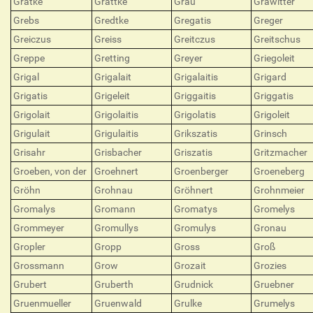
Grätke
Grattke
Grau
Grawitter
Grebs
Gredtke
Gregatis
Greger
Greiczus
Greiss
Greitczus
Greitschus
Greppe
Gretting
Greyer
Griegoleit
Grigal
Grigalait
Grigalaitis
Grigard
Grigatis
Grigeleit
Griggaitis
Griggatis
Grigolait
Grigolaitis
Grigolatis
Grigoleit
Grigulait
Grigulaitis
Grikszatis
Grinsch
Grisahr
Grisbacher
Griszatis
Gritzmacher
Groeben, von der
Groehnert
Groenberger
Groeneberg
Gröhn
Grohnau
Gröhnert
Grohnmeier
Gromalys
Gromann
Gromatys
Gromelys
Grommeyer
Gromullys
Gromulys
Gronau
Gropler
Gropp
Gross
Groß
Grossmann
Grow
Grozait
Grozies
Grubert
Gruberth
Grudnick
Gruebner
Gruenmueller
Gruenwald
Grulke
Grumelys