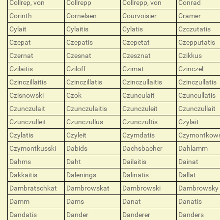
Collrep, von
Collrepp
Collrepp, von
Conrad
Corinth
Cornelsen
Courvoisier
Cramer
Cylait
Cylaitis
Cylatis
Czczutatis
Czepat
Czepatis
Czepetat
Czepputatis
Czernat
Czesnat
Czesznat
Czikkus
Czilaitis
Cziloff
Czimat
Czinczel
Czinczillaitis
Czinczillatis
Czinczullaitis
Czinczullatis
Czisnowski
Czok
Czunculait
Czuncullatis
Czunczulait
Czunczulaitis
Czunczuleit
Czunczullait
Czunczulleit
Czunczullus
Czunczultis
Czylait
Czylatis
Czyleit
Czymdatis
Czymontkows
Czymontkusski
Dabids
Dachsbacher
Dahlamm
Dahms
Daht
Dailaitis
Dainat
Dakkaitis
Dalenings
Dalinatis
Dallat
Dambratschkat
Dambrowskat
Dambrowski
Dambrowsky
Damm
Dams
Danat
Danatis
Dandatis
Dander
Danderer
Danders