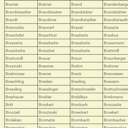
Bramer
Brämer
Brand
Brandenberg
Brandstaedter
Brandstaeter
Brandstäter
Brandstätter
Brandt
Brandtner
Brandtstädter
Brandtstaedt
Brannaitis
Brannert
Brasat
Brasatis
Braschdat
Braschkat
Braskatis
Braskus
Brassatis
Brasskaitis
Brasskatis
Brassmann
Braszkaitis
Braszkat
Braszkatis
Brattmill
Brattumill
Brauer
Braun
Braunberger
Brazinski
Breamer
Brehm
Brehmer
Breitmoser
Bremer
Brenk
Brenneisen
Breschling
Breslein
Bresling
Bressem
Bressling
Bresslinger
Bretschneider
Brettschneide
Breyhauer
Brickler
Briddikys
Brinkmann
Britt
Brockert
Brocksch
Broczaitis
Broczeit
Broczinski
Broeckert
Broekert
Brolekien
Bromatis
Brombach
Brombacher
Bromecker
Bromeker
Brometer
Brommecker