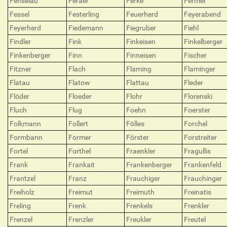
Fenselau
Feraer
Ferke
Fermer
Fessel
Festerling
Feuerherd
Feyerabend
Feyerherd
Fiedemann
Fiegruber
Fiehl
Findler
Fink
Finkeisen
Finkelberger
Finkenberger
Finn
Finneisen
Fischer
Fitzner
Flach
Flaming
Flaminger
Flatau
Flatow
Flattau
Fleder
Flöder
Floeder
Flohr
Florenski
Fluch
Flug
Foehn
Foerster
Folkmann
Follert
Fölles
Forchel
Formbann
Former
Förster
Forstreiter
Fortel
Forthel
Fraenkler
Fragullis
Frank
Frankait
Frankenberger
Frankenfeld
Frantzel
Franz
Frauchiger
Frauchinger
Freiholz
Freimut
Freimuth
Freinatis
Freling
Frenk
Frenkels
Frenkler
Frenzel
Frenzler
Freukler
Freutel