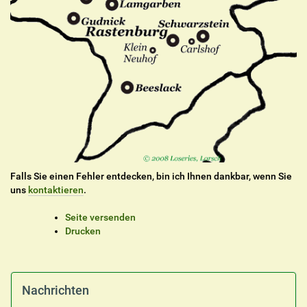
Falls Sie einen Fehler entdecken, bin ich Ihnen dankbar, wenn Sie
uns
kontaktieren
.
I
Seite versenden
n
Drucken
h
a
l
t
Nachrichten
s