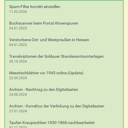
p
Spam-Filter korrekt einstellen
e
11.02.2026
z
i
Buchscanner beim Portal Ahnenspuren
f
04.01.2025
i
s
Verstorbene Ost- und Westpreußen in Hessen
c
04.01.2025
h
e
Transkriptionen der Soldauer Standesamtsunterlagen
A
28.10.2024
k
t
Messtischblätter vor 1945 online (Update)
i
22.09.2024
o
n
Archion - Nachtrag zu den Digitalisaten
e
24.08.2024
n
Archion - Korrektur der Verlinkung zu den Digitalisaten
27.01.2024
Taufen Kraupischken 1850-1868 nachbearbeitet
01.11.2023